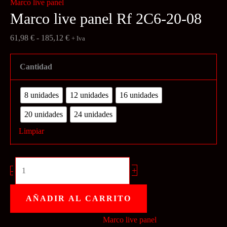
Marco live panel
Marco live panel Rf 2C6-20-08
Rango
61,98
€
-
185,12
€
+ Iva
de
precios:
Cantidad
desde
61,98 €
8 unidades
12 unidades
16 unidades
hasta
20 unidades
24 unidades
185,12 €
Limpiar
Marco
+
-
live
panel
AÑADIR AL CARRITO
Rf
SKU:
2C6-20-08
Categoría:
Marco live panel
2C6-