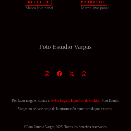
Este
Este
hasta
hasta
PRODUCTO
PRODUCTO
185,12 €
185,12 €
Marco live panel
Marco live panel
producto
producto
tiene
tiene
múltiples
múltiples
variantes.
variantes.
Las
Las
Foto Estudio
Vargas
opciones
opciones
se
se
pueden
pueden
elegir
elegir
en
en
la
la
página
página
Por favor tenga en cuenta el
Aviso Legal y la política de cookies.
Foto Estudio
de
de
Vargas no se hace cargo de la información suministrada por terceros.
producto
producto
©Foto Estudio Vargas 2025. Todos los derechos reservados.