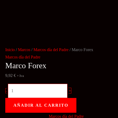
Inicio
/
Marcos
/
Marcos día del Padre
/ Marco Forex
Marcos día del Padre
Marco Forex
9,92
€
+ Iva
Marco
+
-
Forex
cantidad
AÑADIR AL CARRITO
SKU:
ks146-1
Categoría:
Marcos día del Padre