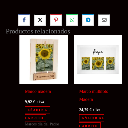
Productos relacionados
Marco madera
Marco multifoto
Madera
9,92
€
+ Iva
24,79
€
AÑADIR AL
+ Iva
CARRITO
AÑADIR AL
Marcos día del Padre
CARRITO