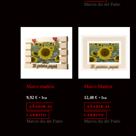
Marcos día del Padre
Marco madera
Marco Madera
9,92
€
12,40
€
+ Iva
+ Iva
AÑADIR AL
AÑADIR AL
CARRITO
CARRITO
Marcos día del Padre
Marcos día del Padre