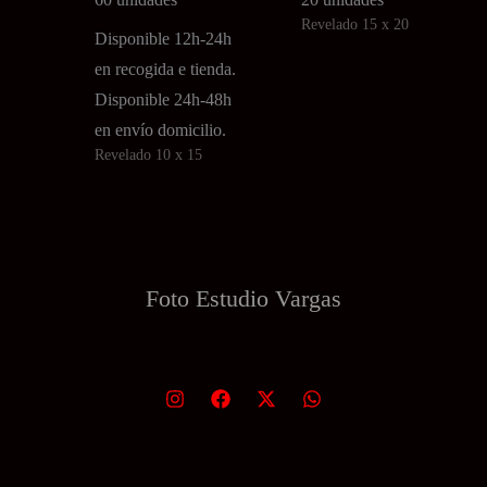
Revelado 15 x 20
múltiples
múltiples
Disponible 12h-24h
variantes.
variantes.
en recogida e tienda.
Las
Las
Disponible 24h-48h
opciones
opciones
en envío domicilio.
se
se
Revelado 10 x 15
pueden
pueden
elegir
elegir
en
en
la
la
Foto Estudio
Vargas
página
página
de
de
producto
producto