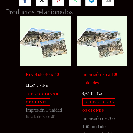
Productos relacionados
Revelado 30 x 40
Impresión 76 a 100
unidades
11,57
€
+ Iva
0,64
€
SELECCIONAR
+ Iva
Este
OPCIONES
SELECCIONAR
producto
Este
Impresión 1 unidad
OPCIONES
Revelado 30 x 40
tiene
producto
Impresión de 76 a
múltiples
tiene
100 unidades