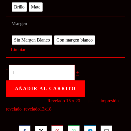
Brillo
Mate
Margen
Sin Margen Blanco
Con margen blanco
Limpiar
Impresión
+
-
3
a
AÑADIR AL CARRITO
10
SKU:
N/D
Categoría:
Revelado 15 x 20
Etiquetas:
impresión
,
unidades
revelado
,
revelado13x18
cantidad