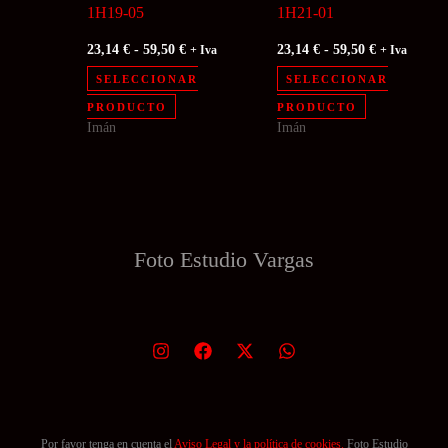
1H19-05
1H21-01
página
página
Rango
Rango
23,14
€
-
59,50
€
23,14
€
-
59,50
€
+ Iva
+ Iva
de
de
de
de
precios:
precios:
SELECCIONAR
SELECCIONAR
producto
producto
desde
desde
Este
Este
PRODUCTO
PRODUCTO
23,14 €
23,14 €
Imán
Imán
producto
producto
hasta
hasta
59,50 €
59,50 €
tiene
tiene
múltiples
múltiples
variantes.
variantes.
Las
Las
Foto Estudio
Vargas
opciones
opciones
se
se
pueden
pueden
elegir
elegir
en
en
la
la
página
página
Por favor tenga en cuenta el
Aviso Legal y la política de cookies.
Foto Estudio