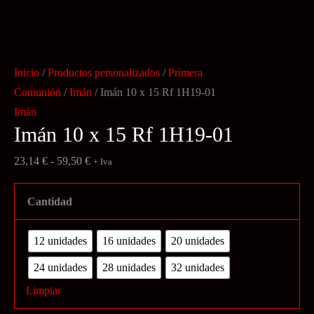
Inicio
/
Productos personalizados
/
Primera
Comunión
/
Imán
/ Imán 10 x 15 Rf 1H19-01
Imán
Imán 10 x 15 Rf 1H19-01
Rango
23,14
€
-
59,50
€
+ Iva
de
precios:
Cantidad
desde
23,14 €
12 unidades
16 unidades
20 unidades
hasta
24 unidades
28 unidades
32 unidades
59,50 €
Limpiar