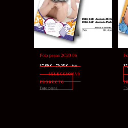
Foto peana 2C20-06
Fo
Rango
37,60
€
-
70,25
€
37
+ Iva
de
SELECCIONAR
precios:
desde
Este
PRODUCTO
P
37,60 €
Foto peana
Fo
producto
hasta
70,25 €
tiene
múltiples
variantes.
Las