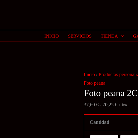
INICIO
SERVICIOS
TIENDA
G
Inicio
/
Productos personali
Foto peana
Foto peana 2
Rango
37,60
€
-
70,25
€
+ Iva
de
precios:
Cantidad
desde