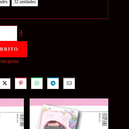
ades
32 unidades
+
ARRITO
Foto peana