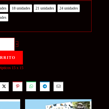
ades
18 unidades
21 unidades
24 unidades
ades
+
ARRITO
ipticos 15 x 15