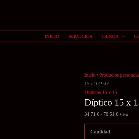
INICIO
SERVICIOS
TIENDA
G
Inicio
/
Productos personali
15 rf1019-01
Dipticos 15 x 15
Díptico 15 x 
Rango
34,71
€
-
78,51
€
+ Iva
de
precios:
Cantidad