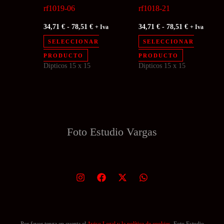
la
la
rf1019-06
rf1018-21
página
página
Rango
Rango
34,71
€
-
78,51
€
34,71
€
-
78,51
€
+ Iva
+ Iva
de
de
de
de
precios:
precios:
SELECCIONAR
SELECCIONAR
producto
producto
desde
desde
Este
Este
PRODUCTO
PRODUCTO
34,71 €
34,71 €
Dipticos 15 x 15
Dipticos 15 x 15
producto
producto
hasta
hasta
78,51 €
78,51 €
tiene
tiene
múltiples
múltiples
variantes.
variantes.
Las
Las
Foto Estudio
Vargas
opciones
opciones
se
se
pueden
pueden
elegir
elegir
en
en
la
la
página
página