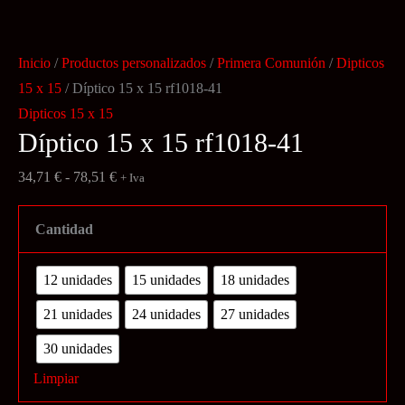
Inicio
/
Productos personalizados
/
Primera Comunión
/
Dipticos
15 x 15
/ Díptico 15 x 15 rf1018-41
Dipticos 15 x 15
Díptico 15 x 15 rf1018-41
Rango
34,71
€
-
78,51
€
+ Iva
de
precios:
Cantidad
desde
34,71 €
12 unidades
15 unidades
18 unidades
hasta
21 unidades
24 unidades
27 unidades
78,51 €
30 unidades
Limpiar