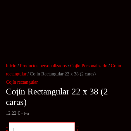
Inicio
/
Productos personalizados
/
Cojin Personalizado
/
Cojín
rectangular
/ Cojín Rectangular 22 x 38 (2 caras)
Cojín rectangular
Cojín Rectangular 22 x 38 (2
caras)
12,22
€
+ Iva
Cojín
+
-