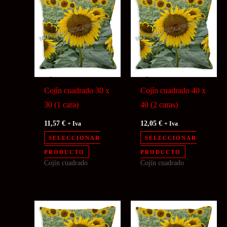
Cojín cuadrado 30 x
Cojín cuadrado 40 x
30 (1 cara)
40 (2 caras)
11,57
€
12,05
€
+ Iva
+ Iva
SELECCIONAR
SELECCIONAR
PRODUCTO
PRODUCTO
Cojín cuadrado
Cojín cuadrado