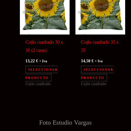
Cojín cuadrado 30 x
Cojín cuadrado 35 x
30 (2 caras)
35
13,22
€
14,50
€
+ Iva
+ Iva
SELECCIONAR
SELECCIONAR
Este
PRODUCTO
PRODUCTO
Cojín cuadrado
Cojín cuadrado
producto
tiene
múltiples
variantes.
Las
Foto Estudio
Vargas
opciones