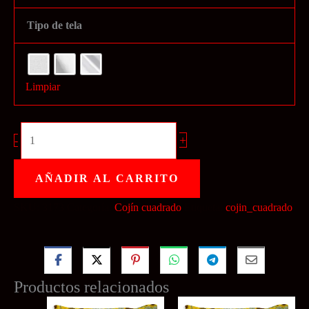
Tipo de tela
Limpiar
Cojín
+
-
cuadrado
55
AÑADIR AL CARRITO
x
SKU:
3173
Categoría:
Cojín cuadrado
Etiqueta:
cojin_cuadrado
55
cantidad
Productos relacionados