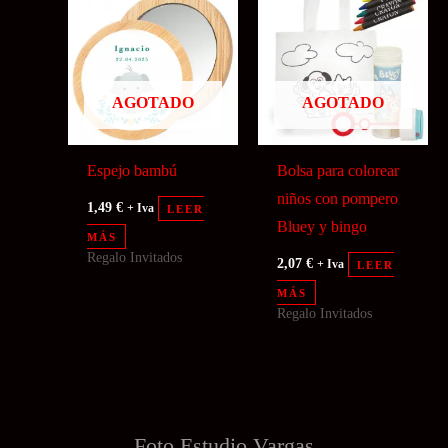
AGOTADO
AGOTADO
Espejo bambú
Bolsa para colorear
niños con pompero
1,49
€
+ Iva
LEER
Bluey y bingo
MÁS
Regalo Invitados
2,07
€
+ Iva
LEER
MÁS
Regalo Invitados
Foto Estudio
Vargas