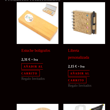
Estuche boligrafos
Libreta
personalizada
2,31
€
+ Iva
2,15
€
AÑADIR AL
+ Iva
CARRITO
AÑADIR AL
Regalo Invitados
CARRITO
Regalo Invitados