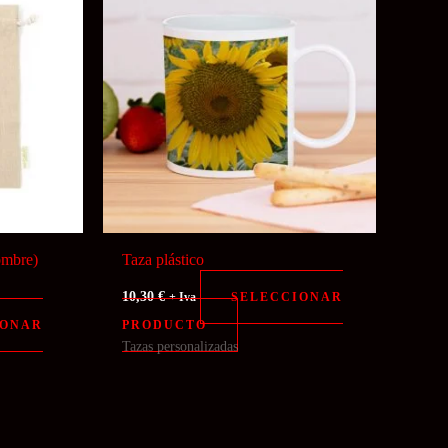
ombre)
Taza plástico
10,30
€
SELECCIONAR
+ Iva
IONAR
PRODUCTO
Tazas personalizadas