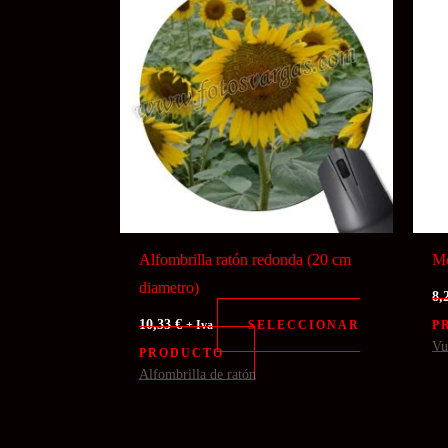
Alfombrilla ratón redonda (20 cm
Mo
diametro)
8,
10,33
€
SELECCIONAR
P
+ Iva
Vu
PRODUCTO
Alfombrilla de ratón