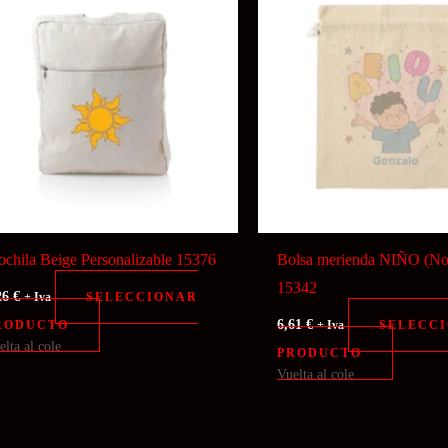
chila Beige Personalizable 15376
Bolsa merienda NIÑO (N
15342
26
€
SELECCIONAR
+ Iva
6,61
€
RODUCTO
SELECC
+ Iva
elta al cole
PRODUCTO
Vuelta al cole