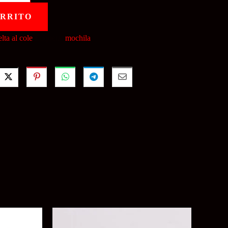
ARRITO
lta al cole
Etiqueta:
mochila