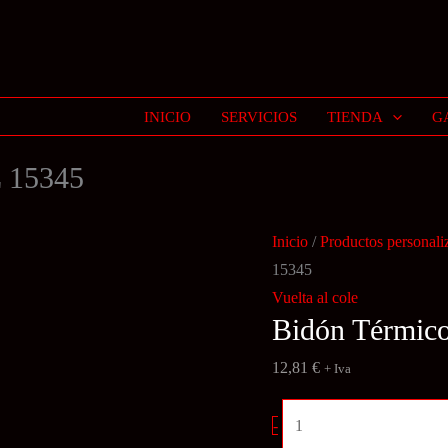
INICIO
SERVICIOS
TIENDA
G
L 15345
Inicio
/
Productos personali
15345
Vuelta al cole
Bidón Térmic
12,81
€
+ Iva
Bidón
-
Térmico