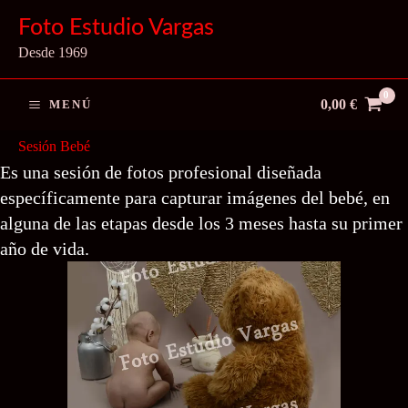
Ir
Foto Estudio Vargas
al
Desde 1969
contenido
0,00
€
MENÚ
Sesión Bebé
Es una sesión de fotos profesional diseñada
específicamente para capturar imágenes del bebé, en
alguna de las etapas desde los 3 meses hasta su primer
año de vida.