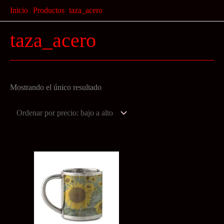
Ir
Inicio
Productos
taza_acero
al
taza_acero
contenido
Mostrando el único resultado