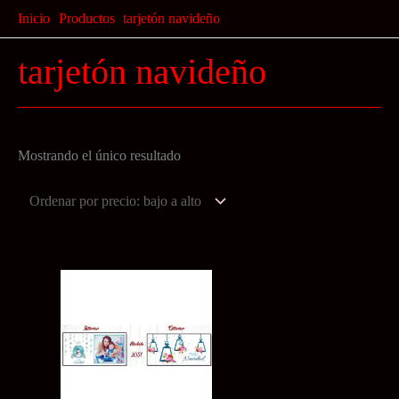
Ir
Inicio
Productos
tarjetón navideño
al
tarjetón navideño
contenido
Mostrando el único resultado