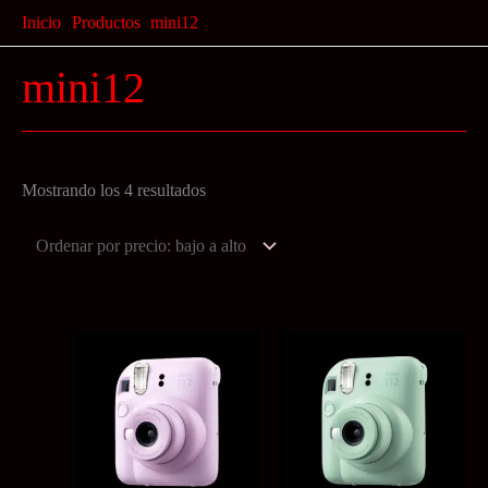
Ir
Inicio
Productos
mini12
al
mini12
contenido
Ordenado
Mostrando los 4 resultados
por
precio:
bajo
a
alto