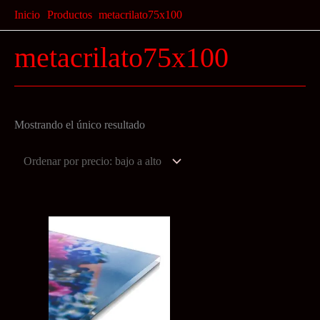
Ir
Inicio
Productos
metacrilato75x100
al
metacrilato75x100
contenido
Mostrando el único resultado