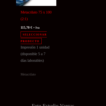
Metacrilato 75 x 100
(2:1)
115,70
€
+ Iva
SELECCIONAR
PRODUCTO
Impresión 1 unidad
(disponible 5 a 7
días laborables)
Metacrilato
Foto Estudio
Vargas