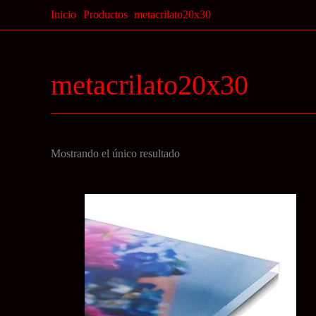
Ir
Inicio
Productos
metacrilato20x30
al
contenido
metacrilato20x30
Mostrando el único resultado