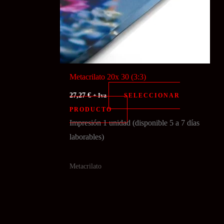
Metacrilato 20x 30 (3:3)
27,27
€
SELECCIONAR
+ Iva
PRODUCTO
Impresión 1 unidad (disponible 5 a 7 días
laborables)
Metacrilato