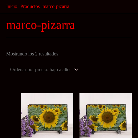
Ir
Inicio
Productos
marco-pizarra
al
marco-pizarra
contenido
Ordenado
Mostrando los 2 resultados
por
precio:
bajo
a
alto