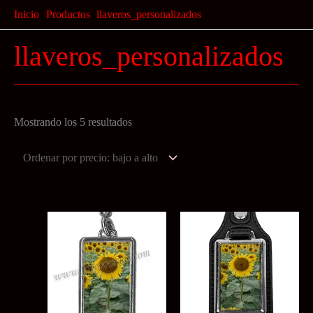
Ir
Inicio
Productos
llaveros_personalizados
al
llaveros_personalizados
contenido
Ordenado
Mostrando los 5 resultados
por
precio:
bajo
a
alto