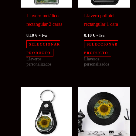
Llavero metálico
Llavero polipiel
rectangular 2 caras
rectangular 1 cara
8,10
€
8,10
€
+ Iva
+ Iva
SELECCIONAR
SELECCIONAR
PRODUCTO
PRODUCTO
Llaveros
Llaveros
personalizados
personalizados