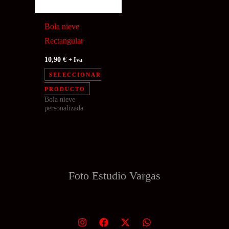
Bola nieve
Rectangular
10,90
€
+ Iva
SELECCIONAR
Este
PRODUCTO
Bola nieve
producto
personalizada
tiene
múltiples
variantes.
Las
opciones
Foto Estudio
Vargas
se
pueden
elegir