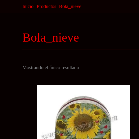
Ir
Inicio
Productos
Bola_nieve
al
contenido
Bola_nieve
Mostrando el único resultado