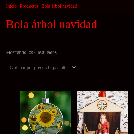
Ir
Inicio
Productos
Bola árbol navidad
al
Bola árbol navidad
contenido
Ordenado
Mostrando los 4 resultados
por
precio:
bajo
a
alto