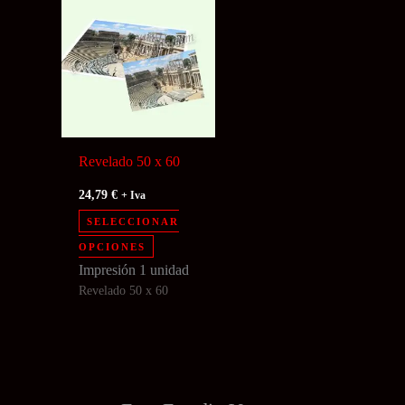
Revelado 50 x 60
24,79
€
+ Iva
SELECCIONAR
Este
OPCIONES
producto
Impresión 1 unidad
Revelado 50 x 60
tiene
múltiples
variantes.
Las
opciones