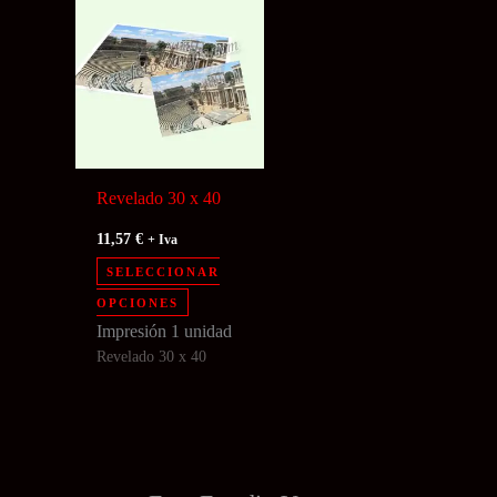
Revelado 30 x 40
11,57
€
+ Iva
SELECCIONAR
Este
OPCIONES
producto
Impresión 1 unidad
Revelado 30 x 40
tiene
múltiples
variantes.
Las
opciones