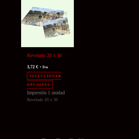
Revelado 20 x 30
3,72
€
+ Iva
SELECCIONAR
Este
OPCIONES
producto
Impresión 1 unidad
Revelado 20 x 30
tiene
múltiples
variantes.
Las
opciones