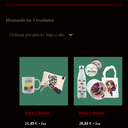
Ordenado
Mostrando los 3 resultados
por
precio:
bajo
a
alto
Pack 2 Profes
Pack 3 Profes
21,49
€
28,84
€
+ Iva
+ Iva