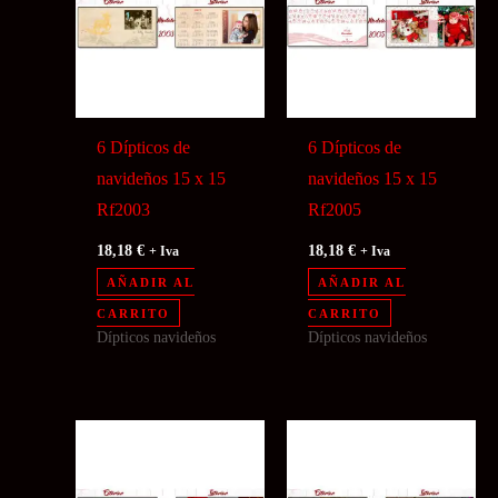
6 Dípticos de
6 Dípticos de
navideños 15 x 15
navideños 15 x 15
Rf2003
Rf2005
18,18
€
18,18
€
+ Iva
+ Iva
AÑADIR AL
AÑADIR AL
CARRITO
CARRITO
Dípticos navideños
Dípticos navideños