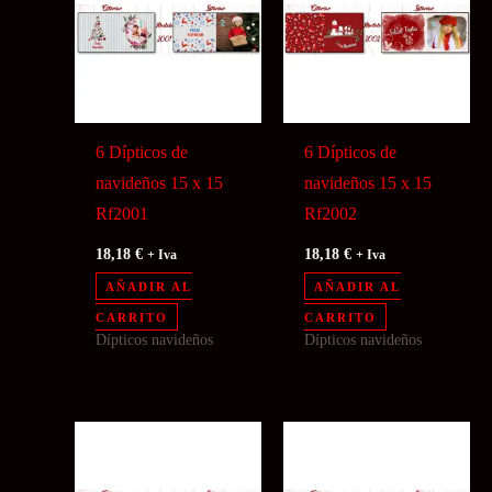
6 Dípticos de
6 Dípticos de
navideños 15 x 15
navideños 15 x 15
Rf2001
Rf2002
18,18
€
18,18
€
+ Iva
+ Iva
AÑADIR AL
AÑADIR AL
CARRITO
CARRITO
Dípticos navideños
Dípticos navideños