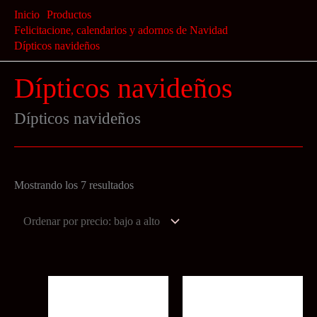
Ir
Inicio
Productos
al
Felicitacione, calendarios y adornos de Navidad
Dípticos navideños
contenido
Dípticos navideños
Dípticos navideños
Ordenado
Mostrando los 7 resultados
por
precio:
bajo
a
alto