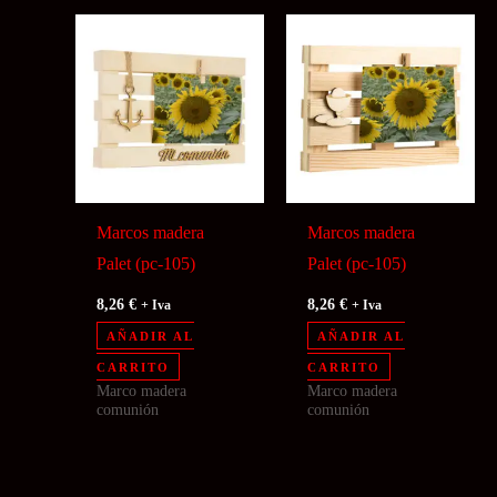
Marcos madera
Marcos madera
Palet (pc-105)
Palet (pc-105)
8,26
€
8,26
€
+ Iva
+ Iva
AÑADIR AL
AÑADIR AL
CARRITO
CARRITO
Marco madera
Marco madera
comunión
comunión