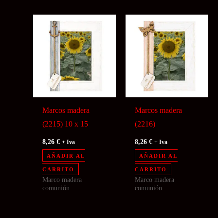
Marcos madera
Marcos madera
(2215) 10 x 15
(2216)
8,26
€
8,26
€
+ Iva
+ Iva
AÑADIR AL
AÑADIR AL
CARRITO
CARRITO
Marco madera
Marco madera
comunión
comunión