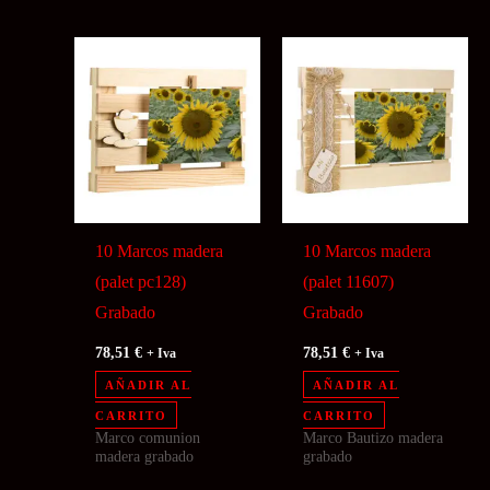
10 Marcos madera
10 Marcos madera
(palet pc128)
(palet 11607)
Grabado
Grabado
78,51
€
78,51
€
+ Iva
+ Iva
AÑADIR AL
AÑADIR AL
CARRITO
CARRITO
Marco comunion
Marco Bautizo madera
madera grabado
grabado