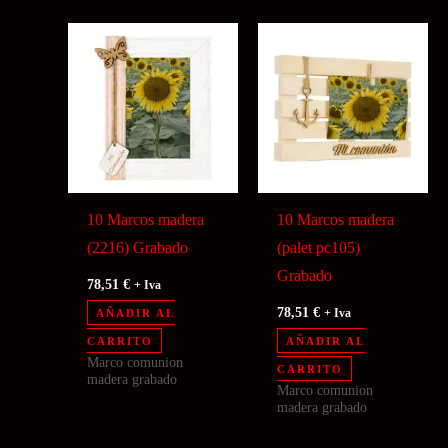
10 Marcos madera
10 Marcos madera
(2216) Grabado
(palet pc105)
Grabado
78,51
€
+ Iva
78,51
€
AÑADIR AL
+ Iva
CARRITO
AÑADIR AL
Marco comunion
CARRITO
madera grabado
Marco comunion
madera grabado