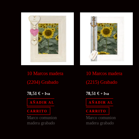
10 Marcos madera
10 Marcos madera
(2204) Grabado
(2215) Grabado
78,51
€
78,51
€
+ Iva
+ Iva
AÑADIR AL
AÑADIR AL
CARRITO
CARRITO
Marco comunion
Marco comunion
madera grabado
madera grabado