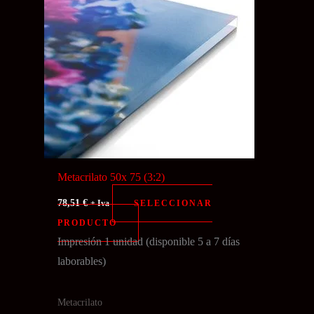
Metacrilato 50x 75 (3:2)
78,51
€
SELECCIONAR
+ Iva
PRODUCTO
Impresión 1 unidad (disponible 5 a 7 días
laborables)
Metacrilato