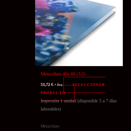
Metacrilato 40x 60 (3:2)
53,72
€
SELECCIONAR
+ Iva
PRODUCTO
Impresión 1 unidad (disponible 5 a 7 días
laborables)
Metacrilato