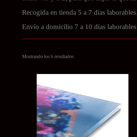
Recogida en tienda 5 a 7 días laborables
Envío a domicilio 7 a 10 días laborables
Ordenado
Mostrando los 6 resultados
por
precio:
bajo
a
alto