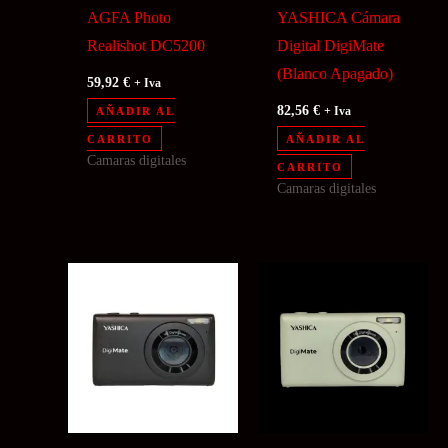
AGFA Photo
YASHICA Cámara
Realishot DC5200
Digital DigiMate
(Blanco Apagado)
59,92
€
+ Iva
82,56
€
AÑADIR AL
+ Iva
CARRITO
AÑADIR AL
Camaras digitales
CARRITO
Camaras digitales