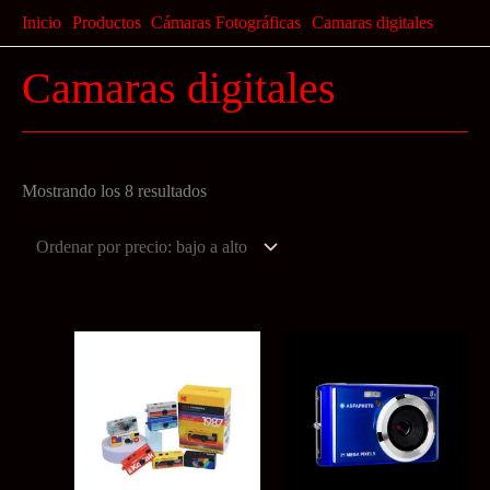
Ir
Inicio
Productos
Cámaras Fotográficas
Camaras digitales
al
Camaras digitales
contenido
Ordenado
Mostrando los 8 resultados
por
precio:
bajo
a
alto