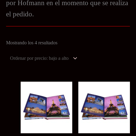
por Hofmann en el momento que se realiza
el pedido.
Ordenado
Mostrando los 4 resultados
por
precio:
bajo
a
alto