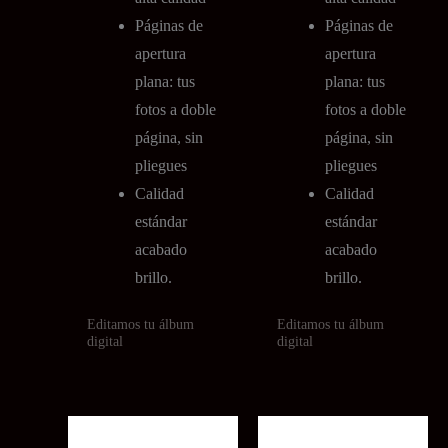
Páginas de
Páginas de
apertura
apertura
plana: tus
plana: tus
fotos a doble
fotos a doble
página, sin
página, sin
pliegues
pliegues
Calidad
Calidad
estándar
estándar
acabado
acabado
brillo.
brillo.
Editamos tu álbum
Editamos tu álbum
digital
digital