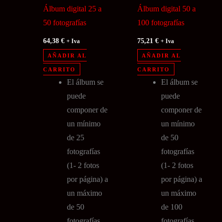
Álbum digital 25 a
Álbum digital 50 a
50 fotografías
100 fotografías
64,38
€
75,21
€
+ Iva
+ Iva
AÑADIR AL
AÑADIR AL
CARRITO
CARRITO
El álbum se
El álbum se
puede
puede
componer de
componer de
un mínimo
un mínimo
de 25
de 50
fotografías
fotografías
(1- 2 fotos
(1- 2 fotos
por página) a
por página) a
un máximo
un máximo
de 50
de 100
fotografías
fotografías