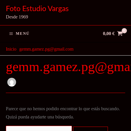
Ir
Foto Estudio Vargas
al
Desde 1969
contenido
0,00
€
MENÚ
Inicio
gemm.gamez.pg@gmail.com
gemm.gamez.pg@gmai
Parece que no hemos podido encontrar lo que estás buscando.
Quizá pueda ayudarte una búsqueda.
Buscar