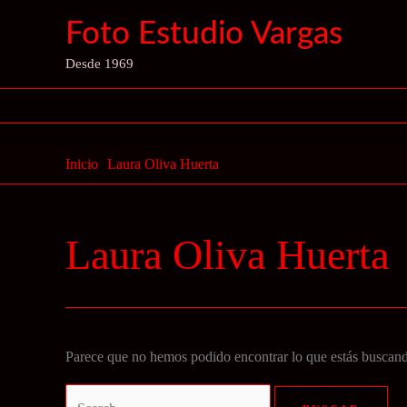
Ir
Foto Estudio Vargas
al
contenido
Desde 1969
Inicio
Laura Oliva Huerta
Laura Oliva Huerta
Parece que no hemos podido encontrar lo que estás buscan
Buscar