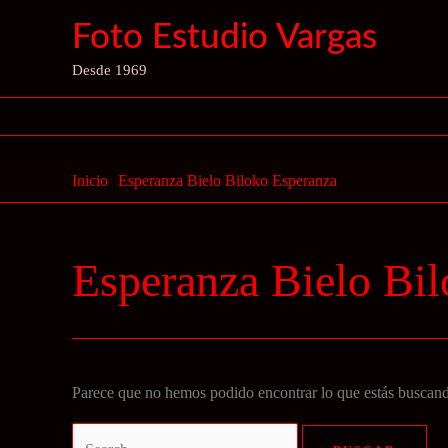
Ir
Foto Estudio Vargas
al
contenido
Desde 1969
Inicio
Esperanza Bielo Biloko Esperanza
Esperanza Bielo Bi
Parece que no hemos podido encontrar lo que estás buscan
Buscar