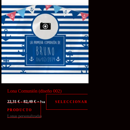
Lona Comunión (diseño 002)
Rango
22,31
€
-
82,40
€
SELECCIONAR
+ Iva
de
Este
PRODUCTO
precios:
desde
Lonas personalizadas
producto
22,31 €
tiene
hasta