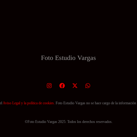
22,31 €
tiene
hasta
82,40 €
múltiples
variantes.
Las
opciones
se
Foto Estudio
Vargas
pueden
elegir
en
la
página
de
el
Aviso Legal y la política de cookies.
Foto Estudio Vargas no se hace cargo de la información 
producto
©Foto Estudio Vargas 2025. Todos los derechos reservados.