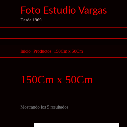
Ir
Foto Estudio Vargas
al
contenido
Desde 1969
Inicio
Productos
150Cm x 50Cm
150Cm x 50Cm
Ordenado
Mostrando los 5 resultados
por
precio: