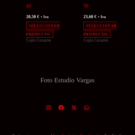
42
50
20,50
€
23,60
€
+ Iva
+ Iva
SELECCIONAR
SELECCIONAR
Este
Este
PRODUCTO
PRODUCTO
Cojín Corazón
Cojín Corazón
producto
producto
tiene
tiene
múltiples
múltiples
variantes.
variantes.
Las
Las
Foto Estudio
Vargas
opciones
opciones
se
se
pueden
pueden
elegir
elegir
en
en
la
la
página
página