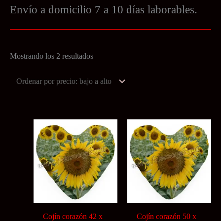
Envío a domicilio 7 a 10 días laborables.
Ordenado
Mostrando los 2 resultados
por
precio:
bajo
a
alto
Cojín corazón 42 x
Cojín corazón 50 x